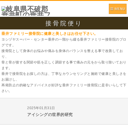
接骨院便り
垂井ファミリー接骨院に健康と美しさはお任せ下さい。
ヨシヅヤスーパー・センター垂井の一階から綴る垂井ファミリー接骨院のブロ
グです。
接骨院として身体のお悩みや痛みを身体のバランスを整える事で改善してお
り、
骨と骨が接する関節や筋を正しく調節する事で痛みの元をから取り除いており
ます。
垂井で接骨院をお探しの方は、丁寧なカウンセリングと施術で健康と美しさを
お届けし、
再発防止の的確なアドバイスが好評な垂井ファミリー接骨院に是非いらして下
さい。
2025年01月31日
アイシングの世界的研究