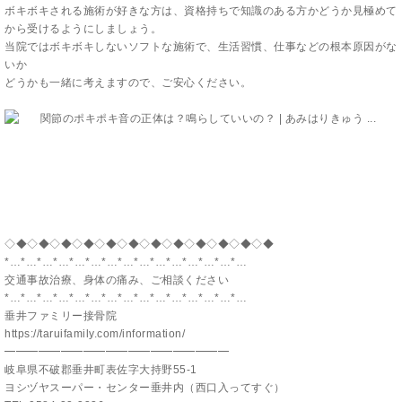
ボキボキされる施術が好きな方は、資格持ちで知識のある方かどうか見極めて
から受けるようにしましょう。
当院ではボキボキしないソフトな施術で、生活習慣、仕事などの根本原因がな
いか
どうかも一緒に考えますので、ご安心ください。
◇◆◇◆◇◆◇◆◇◆◇◆◇◆◇◆◇◆◇◆◇◆◇◆
*…*…*…*…*…*…*…*…*…*…*…*…*…*…*…
交通事故治療、身体の痛み、ご相談ください
*…*…*…*…*…*…*…*…*…*…*…*…*…*…*…
垂井ファミリー接骨院
https://taruifamily.com/information/
━━━━━━━━━━━━━━━━━━━━
岐阜県不破郡垂井町表佐字大持野55-1
ヨシヅヤスーパー・センター垂井内（西口入ってすぐ）