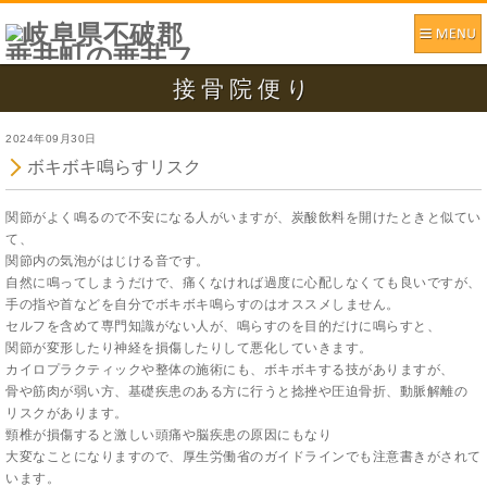
接骨院便り
2024年09月30日
ボキボキ鳴らすリスク
関節がよく鳴るので不安になる人がいますが、炭酸飲料を開けたときと似てい
て、
関節内の気泡がはじける音です。
自然に鳴ってしまうだけで、痛くなければ過度に心配しなくても良いですが、
手の指や首などを自分でボキボキ鳴らすのはオススメしません。
セルフを含めて専門知識がない人が、鳴らすのを目的だけに鳴らすと、
関節が変形したり神経を損傷したりして悪化していきます。
カイロプラクティックや整体の施術にも、ボキボキする技がありますが、
骨や筋肉が弱い方、基礎疾患のある方に行うと捻挫や圧迫骨折、動脈解離の
リスクがあります。
頸椎が損傷すると激しい頭痛や脳疾患の原因にもなり
大変なことになりますので、厚生労働省のガイドラインでも注意書きがされて
います。