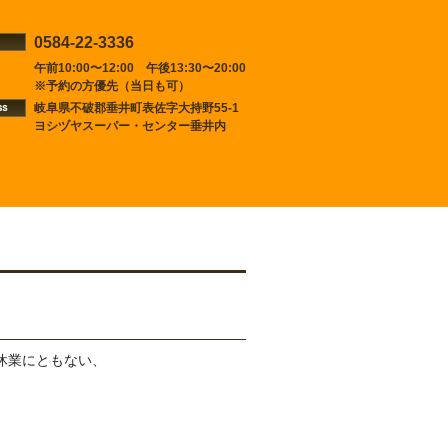
0584-22-3336
午前10:00〜12:00 午後13:30〜20:00
※予約の方優先（当日も可）
岐阜県不破郡垂井町表佐字大持野55-1
ヨシヅヤスーパー・センター垂井内
休業にともない、