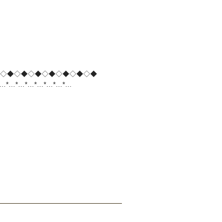
◇◆◇◆◇◆◇◆◇◆◇◆◇◆
*…*…*…*…*…*…*…*…