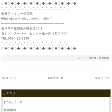
◇◆◇◆◇◆◇◆◇◆◇◆◇◆◇◆◇◆◇◆◇◆◇◆
*…*…*…*…*…*…*…*…*…*…*…*…*…*…*…
垂井ファミリー接骨院
https://taruifamily.com/information/
━━━━━━━━━━━━━━━━━━━━
岐阜県不破郡垂井町表佐55-1
ヨシヅヤスーパー・センター垂井内（西口すぐ）
TEL:0584-22-3336
*…*…*…*…*…*…*…*…*…*…*…*…*…*…*…
◇◆◇◆◇◆◇◆◇◆◇◆◇◆◇◆◇◆◇◆◇◆◇◆
メディア掲載歴
,
新着情報
<
前のページ
新着情報一覧
次のページ
>
カテゴリー
お知らせ一覧
新着情報